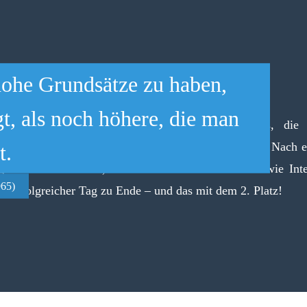
 geistig von dem, was uns
 hohe Grundsätze zu haben,
edeutungsvollen Stunden
t, als noch höhere, die man
ieben Schülerinnen und Schüler des 9. Jahrgangs, die
des Spiel am Theaterwettbewerb teilgenommen haben. Nach e
s gegeben haben.
t.
gesehenen Ausfällen, dem anschließenden Finale sowie Int
965)
965)
 erfolgreicher Tag zu Ende – und das mit dem 2. Platz!